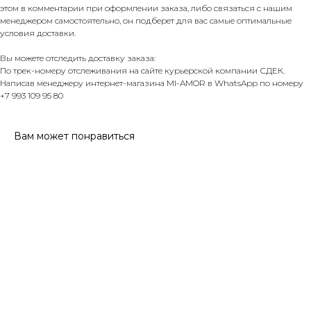
этом в комментарии при оформлении заказа, либо связаться с нашим
менеджером самостоятельно, он подберет для вас самые оптимальные
условия доставки.
Вы можете отследить доставку заказа:
По трек-номеру отслеживания на сайте курьерской компании СДЕК.
Написав менеджеру интернет-магазина MI-AMOR в WhatsApp по номеру
+7 993 109 95 80
Вам может понравиться
ПОКУПАТЕЛЮ
Доставка и оплата
Контакты
Политика конфеденциальности
КОНТАКТЫ
Тел. +7 993 109-95-80