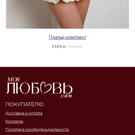
Платье-комплект
5 900
р.
6 600
р.