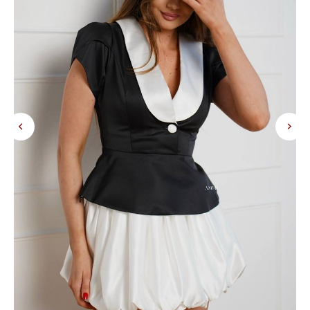
КОНТАКТЫ
Тел. +7 993 109-95-80
г. Екатеринбург, ул. Малышева 19, офис 1103
Понедельник - суббота с 11:00 до
20:00 по Свердловскому времени
*
miamor_store
*признана экстремистской организацией в РФ
© MIAMOR.STORE / 2026