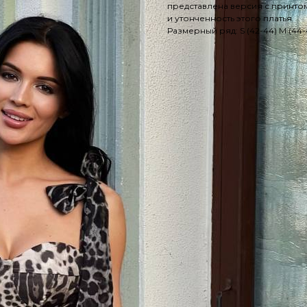
представлена версия с принтом
и утонченность этого платья.
Размерный ряд: S (42-44) М (44-4