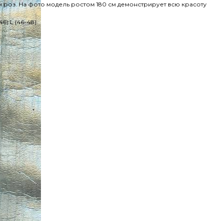
 роз. На фото модель ростом 180 см демонстрирует всю красоту
6) L (46-48)