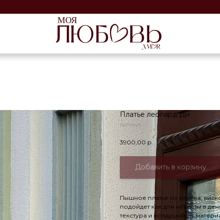
г. 
И
Платье леопард Ди
Артикул:
3900,00
р.
Добавить в корзину
Пышное платье из хлопка, виск
подойдет как для невесты в ден
текстура и воздушность матер