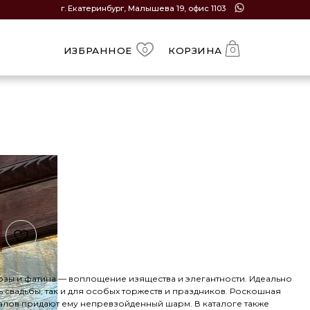
Екатеринбург, Малышева 19, офис 1103
ЗБРАННОЕ
КОРЗИНА
0
0
озы и фатина — воплощение изящества и элегантности. Идеально
ь свадьбы, так и для особых торжеств и праздников. Роскошная
иалов придают ему непревзойденный шарм. В каталоге также