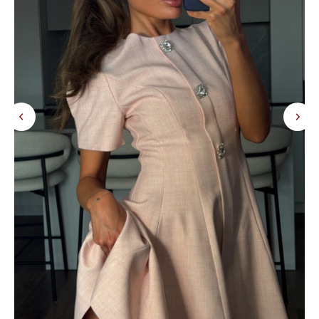
КОНТАКТЫ
Тел. +7 993 109-95-80
г. Екатеринбург, ул. Малышева 19, офис 1103
Понедельник - суббота с 11:00 до
20:00 по Свердловскому времени
*
miamor_store
*признана экстремистской организацией в РФ
© MIAMOR.STORE / 2026