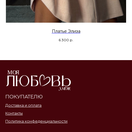
Платье Элиза
6 300
р.