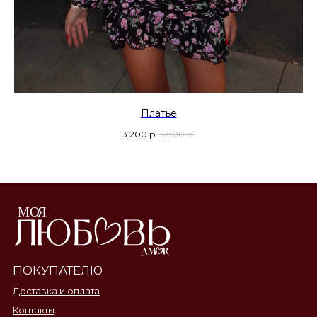
Платье
3 200
р.
5 800
р.