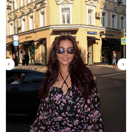
Политика конфеденциальности
КОНТАКТЫ
Тел. +7 993 109-95-80
г. Екатеринбург, ул. Малышева 19, офис 1103
Понедельник - суббота с 11:00 до
20:00 по Свердловскому времени
*
miamor_store
*признана экстремистской организацией в РФ
© MIAMOR.STORE / 2026