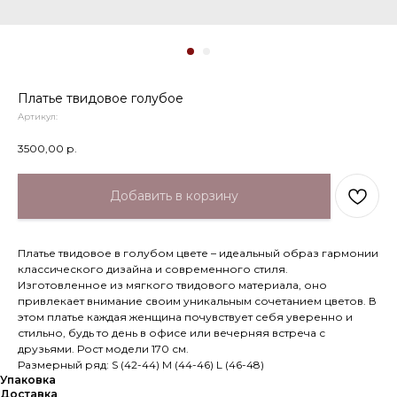
Платье твидовое голубое
Артикул:
3500,00
р.
Добавить в корзину
Платье твидовое в голубом цвете – идеальный образ гармонии
классического дизайна и современного стиля.
Изготовленное из мягкого твидового материала, оно
привлекает внимание своим уникальным сочетанием цветов. В
этом платье каждая женщина почувствует себя уверенно и
стильно, будь то день в офисе или вечерняя встреча с
друзьями. Рост модели 170 см.
Размерный ряд: S (42-44) М (44-46) L (46-48)
Упаковка
Доставка