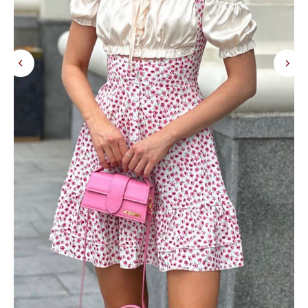
Понедельник - суббота с 11:00 до
20:00 по Свердловскому времени
*
miamor_store
*признана экстремистской организацией в РФ
© MIAMOR.STORE / 2026