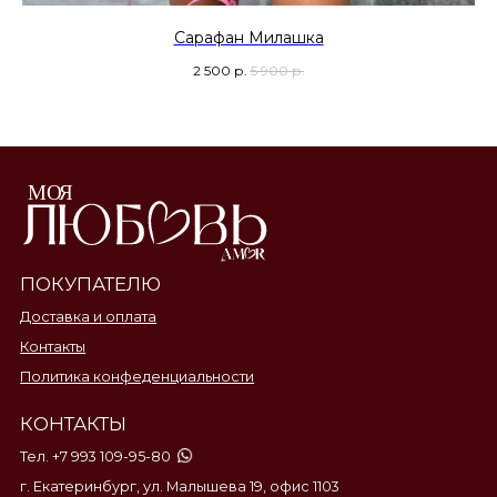
Сарафан Милашка
2 500
р.
5 900
р.