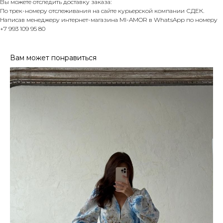
Вы можете отследить доставку заказа:
По трек-номеру отслеживания на сайте курьерской компании СДЕК.
Написав менеджеру интернет-магазина MI-AMOR в WhatsApp по номеру
+7 993 109 95 80
Вам может понравиться
ПОКУПАТЕЛЮ
Доставка и оплата
Контакты
Политика конфеденциальности
КОНТАКТЫ
Тел. +7 993 109-95-80
г. Екатеринбург, ул. Малышева 19, офис 1103
Понедельник - суббота с 11:00 до
20:00 по Свердловскому времени