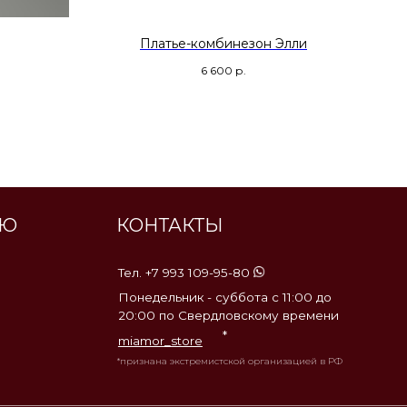
КОНТАКТЫ
Платье-комбинезон Элли
Тел. +7 993 109-95-80
6 600
р.
Понедельник - суббота с 11:00 до
20:00 по Свердловскому времени
*
miamor_store
*признана экстремистской организацией в РФ