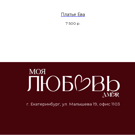
Катрис
Платье Ева
7 500
р.
г. Екатеринбург, ул. Малышева 19, офис 1103
© MIAMOR.STORE / 2026