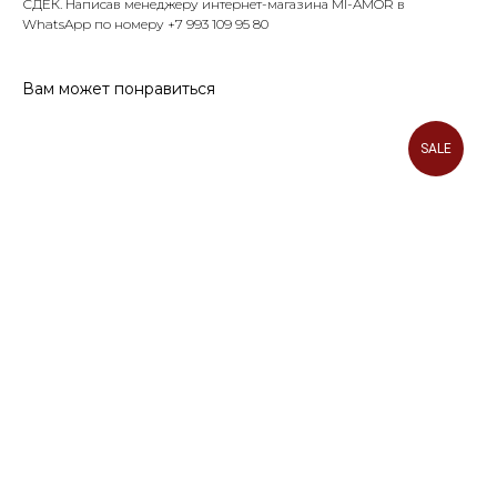
СДЕК. Написав менеджеру интернет-магазина MI-AMOR в
WhatsApp по номеру +7 993 109 95 80
Вам может понравиться
ПОКУПАТЕЛЮ
SALE
Доставка и оплата
Контакты
Политика конфеденциальности
КОНТАКТЫ
Тел. +7 993 109-95-80
г. Екатеринбург, ул. Малышева 19, офис 1103
Понедельник - суббота с 11:00 до
20:00 по Свердловскому времени
*
miamor_store
*признана экстремистской организацией в РФ
© MIAMOR.STORE / 2026