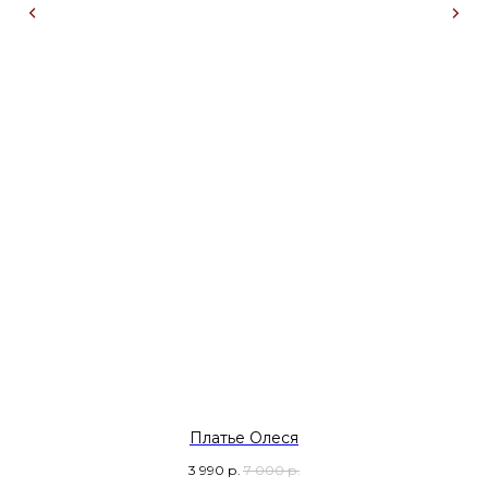
Платье Олеся
3 990
р.
7 000
р.