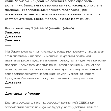
стиле "фонарики" идеально сочетает в себе строгость и
романтику. Выполненное из хлопка и полиэстера, оно станет
прекрасным дополнением вашего гардероба. Для
поклонников светлых оттенков в каталоге имеется аналог в
светлом и темном цвете. Модель на фото рост 180 см.
Размерный ряд: S (42-44) М (44-46) L (46-48)
Упаковка
Доставка
Упаковка
Мы бережно относимся к каждому изделию, поэтому упаковываем
его в элегантный шелковый мешочек с красной ленточкой -
идеальное решение, если вы хотите преподнести изделие в качестве
подарка. Кроме того, изделие помещается в защитный пакет, что
гарантирует его сохранность во время транспортировки. Каждый
заказ сопровождается небольшим комплиментом от нашего
бренда, чтобы ваш опыт покупки стал еще более приятным.
Доставка
Доставка по России
Доставка осуществляется курьерской компанией СДЕК, при
оформлении заказа вам нужно будет указать удобный для вас